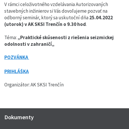
V rámci celoživotného vzdelávania Autorizovaných
stavebných inžinierov si Vás dovoľujeme pozvať na
odborný seminár, ktorý sa uskutoční dňa
25.04.2022
(utorok) v AK SKSI Trenčín
o 9.30 hod
.
Téma:
„Praktické skúsenosti z riešenia seizmickej
odolnosti v zahraničí„
POZVÁNKA
PRIHLÁŠKA
Organizátor: AK SKSI Trenčín
Dokumenty