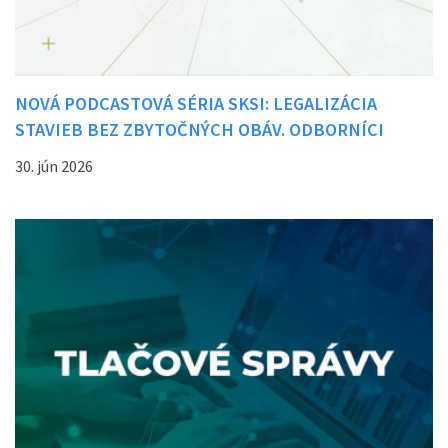
NOVÁ PODCASTOVÁ SÉRIA SKSI: LEGALIZÁCIA
STAVIEB BEZ ZBYTOČNÝCH OBÁV. ODBORNÍCI
VYSVETĽUJÚ, AKO POSTUPOVAŤ
30. jún 2026