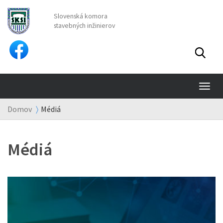
Slovenská komora
stavebných inžinierov
TO
NA
Domov
Médiá
Médiá