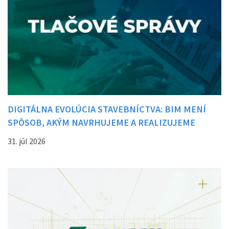
DIGITÁLNA EVOLÚCIA STAVEBNÍCTVA: BIM MENÍ
SPÔSOB, AKÝM NAVRHUJEME A REALIZUJEME
STAVBY
31. júl 2026