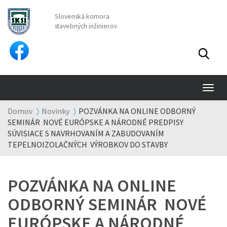
Slovenská komora
stavebných inžinierov
TO
NA
Domov
Novinky
POZVÁNKA NA ONLINE ODBORNÝ
SEMINÁR NOVÉ EURÓPSKE A NÁRODNÉ PREDPISY
SÚVISIACE S NAVRHOVANÍM A ZABUDOVANÍM
TEPELNOIZOLAČNÝCH VÝROBKOV DO STAVBY
POZVÁNKA NA ONLINE
ODBORNÝ SEMINÁR NOVÉ
EURÓPSKE A NÁRODNÉ