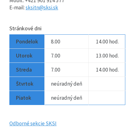
Mobil.: +421 901 914 577
E-mail:
sksitn@sksi.sk
Stránkové dni
Pondelok
8.00
14.00 hod.
Utorok
7.00
13.00 hod.
Streda
7.00
14.00 hod.
Štvrtok
neúradný deň
Piatok
neúradný deň
Odborné sekcie SKSI