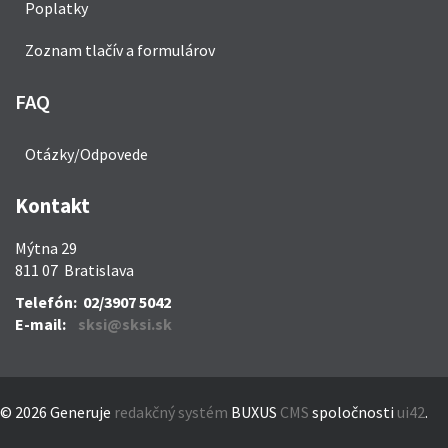
Poplatky
Zoznam tlačív a formulárov
FAQ
Otázky/Odpovede
Kontakt
Mýtna 29
811 07 Bratislava
Telefón: 02/3907 5042
E-mail:
sksi@sksi.sk
© 2026
Generuje
redakčný systém
BUXUS
CMS
spoločnosti
ui42
.