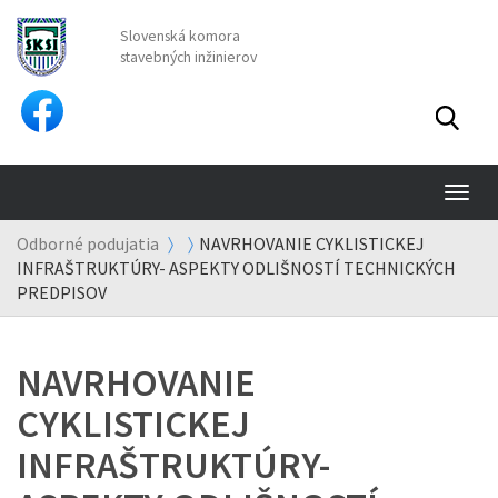
Slovenská komora
stavebných inžinierov
TO
NA
Odborné podujatia
NAVRHOVANIE CYKLISTICKEJ
INFRAŠTRUKTÚRY- ASPEKTY ODLIŠNOSTÍ TECHNICKÝCH
PREDPISOV
NAVRHOVANIE
CYKLISTICKEJ
INFRAŠTRUKTÚRY-