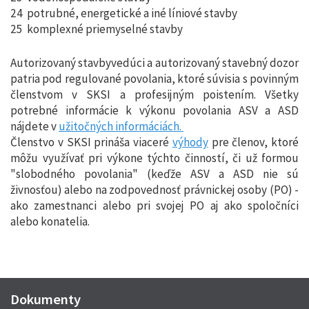
24 potrubné, energetické a iné líniové stavby
25 komplexné priemyselné stavby
Autorizovaný stavbyvedúci a autorizovaný stavebný dozor
patria pod regulované povolania, ktoré súvisia s povinným
členstvom v SKSI a profesijným poistením. Všetky
potrebné informácie k výkonu povolania ASV a ASD
nájdete v
užitočných informáciách.
Členstvo v SKSI prináša viaceré
výhody
pre členov, ktoré
môžu využívať pri výkone týchto činností, či už formou
"slobodného povolania" (keďže ASV a ASD nie sú
živnosťou) alebo na zodpovednosť právnickej osoby (PO) -
ako zamestnanci alebo pri svojej PO aj ako spoločníci
alebo konatelia.
Dokumenty