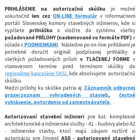
PRIHLÁSENIE na autorizačnú skúšku
je možné
uskutočniť
len cez
ON-LINE formulár
v Informačnom
portáli Slovenskej komory stavebných inžinierov, kde si
vypíšete
prihlášku
a vložíte do systému všetky
požadované PRÍ
LOHY (naskenované vo formáte PDF)
v
súlade s
PODMIE
N
KAMI
. Následne po on-line prihlásení je
potrebné doručiť originál podpísanej prihlášky a
všetkých požadovaných príloh
v TLAČENEJ FORME
v
stanovenom termíne pred termínom skúšky do
regionálnej kancelárie SKSI
, kde absolvujete autorizačnú
skúšku.
Medzi prílohy ku skúške patria aj:
Záznamník odbornej
praxe/zoznam vyhradených stavieb
,
čestné
vyhlásenie
,
potvrdenie od zamestnávateľa.
Autorizovaní stavební inžinieri
pre kat. komplexné
architektonické a inžinierske služby - A1 - budovy alebo A2
- inžinierske stavby, ktorí
majú záujem rozšíriť si
autorizáciu pre činnosť
ASD - autorizovaný stavebný