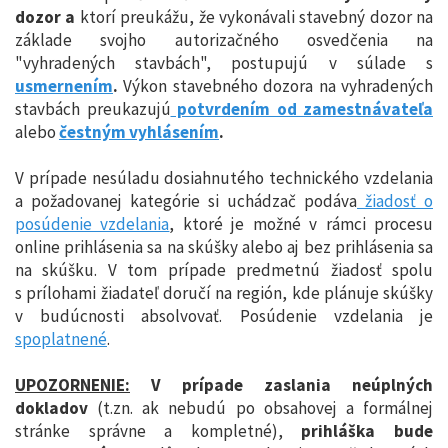
dozor a
ktorí
preukážu
, že vykonávali stavebný dozor na
základe svojho autorizačného osvedčenia na
"vyhradených stavbách", postupujú v súlade s
usmernením
.
Výkon stavebného dozora na vyhradených
stavbách preukazujú
potvrdením od zamestnávateľa
alebo
čestným vyhlásením
.
V prípade nesúladu dosiahnutého technického
vzdelania
a požadovanej kategórie si uchádzač podáva
žiadosť o
posúdenie vzdelania
, ktoré je možné v rámci procesu
online prihlásenia sa na skúšky alebo aj bez prihlásenia sa
na skúšku. V tom prípade predmetnú žiadosť spolu
s prílohami žiadateľ doručí na región, kde plánuje skúšky
v budúcnosti absolvovať. Posúdenie vzdelania je
spoplatnené
.
UPOZORNENIE:
V prípade zaslania neúplných
dokladov
(t.zn. ak nebudú po obsahovej a formálnej
stránke správne a kompletné),
prihláška bude