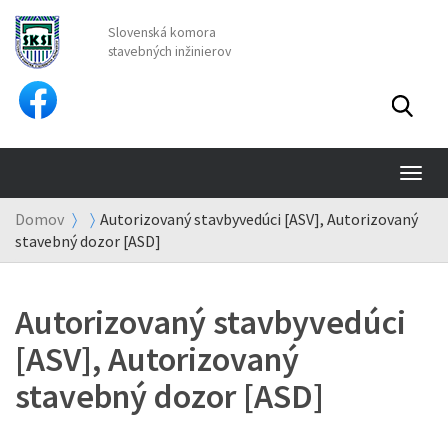
Slovenská komora
stavebných inžinierov
TO
NA
Domov
Autorizovaný stavbyvedúci [ASV], Autorizovaný
stavebný dozor [ASD]
Autorizovaný stavbyvedúci
[ASV], Autorizovaný
stavebný dozor [ASD]