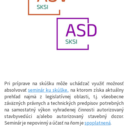
Pri príprave na skúšku môže uchádzač využiť možnosť
absolvovať
seminár ku skúške,
na ktorom získa aktuálny
prehľad najmä z legislatívnej oblasti, t.j. všeobecne
záväzných právnych a technických predpisov potrebných
na samostatný výkon vyhradenej činnosti autorizovaný
stavbyvedúci a/alebo autorizovaný stavebný dozor.
Seminár je nepovinný a
účasť na ňom je
spoplatnená
.