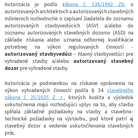
Autorizácia je podľa z
ákona č. 138/1992 Zb.
o
autorizovaných architektoch a autorizovaných stavebných
inžinieroch rozhodnutie o zapísaní žiadateľa do zoznamu
autorizovaných stavbyvedúcich (ASV) a/alebo do
zoznamu autorizovaných stavebných dozorov (ASD) na
základe získania alebo uznania odbornej kvalifikácie
potrebnej na výkon regulovaných činností -
autorizovaný stavbyvedúci
– hlavný stavbyvedúci pre
vyhradené stavby a/alebo
autorizovaný stavebný
dozor
pre vyhradené stavby.
Autorizácia je podmienkou na získanie oprávnenia na
výkon vyhradených činností podľa § 34
stavebného
zákona č. 25/2025 Z. z.,
ktorých kvalita a výsledok
uskutočnenia majú rozhodujúci vplyv na to, aby stavba
spĺňala základné požiadavky na stavby a stavebno-
technické požiadavky na výstavbu, pod ktoré patrí aj
stavebný dozor a vedenie uskutočňovania stavebných
prác.