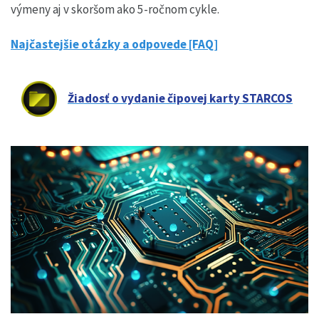
výmeny aj v skoršom ako 5-ročnom cykle.
Najčastejšie otázky a odpovede [FAQ]
Žiadosť o vydanie čipovej karty STARCOS