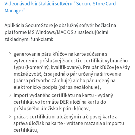
Videonávod k inštalácii softvéru "Secure Store Card
Manager"
Aplikácia SecureStore je obslužný softvér bežiaci na
platforme MS Windows/MAC OS s nasledujúcimi
základnými funkciami:
generovanie páru kľúčov na karte súčasne s
vytvorením príslušnej žiadosti o certifikát vybraného
typu (komerčný, kvalifikovaný). Pre pár kľúčov je vždy
možné zvoliť, či sa jedná o pár určený na šifrovanie
(pár sa pri tvorbe zálohuje) alebo pár určený na
elektronický podpis (pár sa nezálohuje),
import vydaného certifikátu na kartu - vydaný
certifikát vo formáte DER uloží na kartu do
príslušného úložiska k páru kľúčov,
práca s certifikátmi uloženými na čipovej karte a
správa úložísk na karte - vrátane mazania a importu
certifikátu,