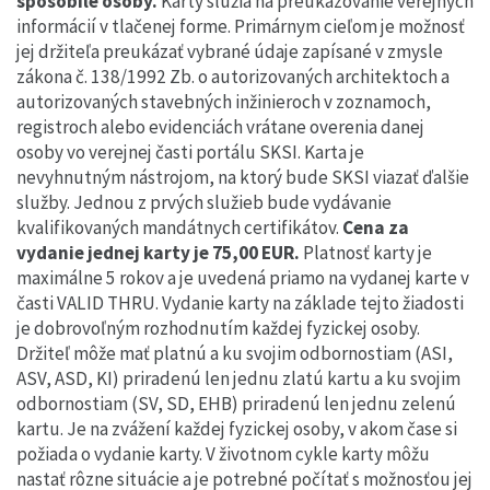
spôsobilé osoby.
Karty slúžia na preukazovanie verejných
informácií v tlačenej forme. Primárnym cieľom je možnosť
jej držiteľa preukázať vybrané údaje zapísané v zmysle
zákona č. 138/1992 Zb. o autorizovaných architektoch a
autorizovaných stavebných inžinieroch v zoznamoch,
registroch alebo evidenciách vrátane overenia danej
osoby vo verejnej časti portálu SKSI. Karta je
nevyhnutným nástrojom, na ktorý bude SKSI viazať ďalšie
služby. Jednou z prvých služieb bude vydávanie
kvalifikovaných mandátnych certifikátov.
Cena za
vydanie jednej karty je 75,00 EUR.
Platnosť karty je
maximálne 5 rokov a je uvedená priamo na vydanej karte v
časti VALID THRU. Vydanie karty na základe tejto žiadosti
je dobrovoľným rozhodnutím každej fyzickej osoby.
Držiteľ môže mať platnú a ku svojim odbornostiam (ASI,
ASV, ASD, KI) priradenú len jednu zlatú kartu a ku svojim
odbornostiam (SV, SD, EHB) priradenú len jednu zelenú
kartu. Je na zvážení každej fyzickej osoby, v akom čase si
požiada o vydanie karty. V životnom cykle karty môžu
nastať rôzne situácie a je potrebné počítať s možnosťou jej