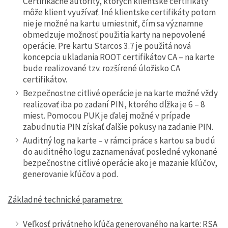
Certifikačné autority, ktorých klientske certifikáty
môže klient využívať. Iné klientske certifikáty potom
nie je možné na kartu umiestniť, čím sa významne
obmedzuje možnosť použitia karty na nepovolené
operácie. Pre kartu Starcos 3.7 je použitá nová
koncepcia ukladania ROOT certifikátov CA – na karte
bude realizované tzv. rozšírené úložisko CA
certifikátov.
Bezpečnostne citlivé operácie je na karte možné vždy
realizovať iba po zadaní PIN, ktorého dĺžka je 6 – 8
miest. Pomocou PUK je ďalej možné v prípade
zabudnutia PIN získať ďalšie pokusy na zadanie PIN.
Auditný log na karte – v rámci práce s kartou sa budú
do auditného logu zaznamenávať posledné vykonané
bezpečnostne citlivé operácie ako je mazanie kľúčov,
generovanie kľúčov a pod.
Základné technické parametre:
Veľkosť privátneho kľúča generovaného na karte: RSA