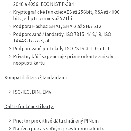
2048 a 4096, ECC NIST P-384
Kryptografické funkcie: AES až 256bit, RSA až 4096
bits, elliptic curves až 521bit
Podpora Hashes: SHA1, SHA-2 až SHA-512
Podporované štandardy: ISO 7815-4/-8/-9, ISO
14443-1/-2/-3/-4
Podporované protokoly: ISO 7816-3 T=0 a T=1
Privátny kľúč sa generuje priamo v karte a nikdy
neopustí kartu
Kompatibilita so štandardami:
ISO/IEC, DIN, EMV
Ďalšie funkčnosti karty:
Priestor pre citlivé dáta chránený PINom
Natívna práca s voľným priestorom na karte