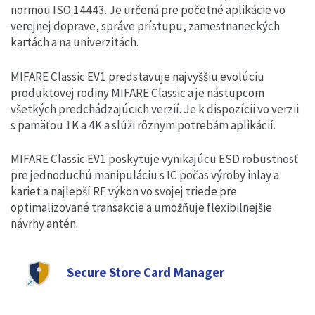
normou ISO 14443. Je určená pre početné aplikácie vo
verejnej doprave, správe prístupu, zamestnaneckých
kartách a na univerzitách.
MIFARE Classic EV1 predstavuje najvyššiu evolúciu
produktovej rodiny MIFARE Classic a je nástupcom
všetkých predchádzajúcich verzií. Je k dispozícii vo verzii
s pamäťou 1K a 4K a slúži rôznym potrebám aplikácií.
MIFARE Classic EV1 poskytuje vynikajúcu ESD robustnosť
pre jednoduchú manipuláciu s IC počas výroby inlay a
kariet a najlepší RF výkon vo svojej triede pre
optimalizované transakcie a umožňuje flexibilnejšie
návrhy antén.
Secure Store Card Manager