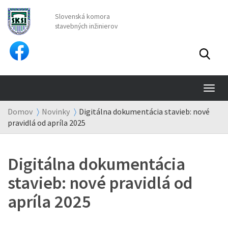
Slovenská komora
stavebných inžinierov
TO
NA
Domov
Novinky
Digitálna dokumentácia stavieb: nové
pravidlá od apríla 2025
Digitálna dokumentácia
stavieb: nové pravidlá od
apríla 2025