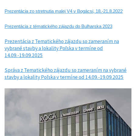
Prezentácia zo stretnutia malej V4 v Bogácsi, 18.-21.8.2022
Prezentácia z tématického zájazdu do Bulharska 2023
Prezentácia z Tematického zájazdu so zameraním na
vybrané stavby a lokality Poľska v termíne od
14.09.-19.09.2025
Správa z Tematického zájazdu so zameraním na vybrané
stavby a lokality Poľska v termíne od 14.09.-19.09.2025