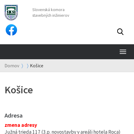
Slovenská komora
stavebných inžinierov
TO
NA
Domov
Košice
Košice
Adresa
zmena adresy
Južná trieda 117 (3.p. novostavby v areáli hotela Roca)