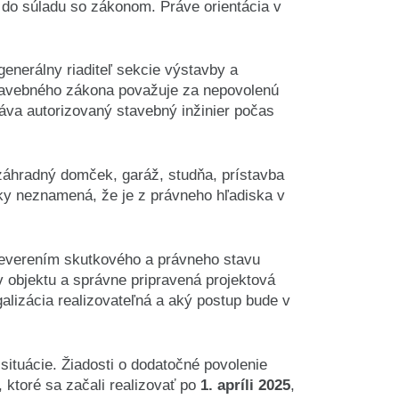
ť do súladu so zákonom. Práve orientácia v
 generálny riaditeľ sekcie výstavby a
stavebného zákona považuje za nepovolenú
áva autorizovaný stavebný inžinier počas
 záhradný domček, garáž, studňa, prístavba
ky neznamená, že je z právneho hľadiska v
reverením skutkového a právneho stavu
 objektu a správne pripravená projektová
alizácia realizovateľná a aký postup bude v
ituácie. Žiadosti o dodatočné povolenie
, ktoré sa začali realizovať po
1. apríli 2025
,