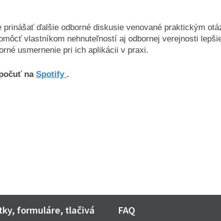
prinášať ďalšie odborné diskusie venované praktickým otáz
omôcť vlastníkom nehnuteľností aj odbornej verejnosti lepš
rné usmernenie pri ich aplikácii v praxi.
počuť na
Spotify
.
ky, formuláre, tlačivá
FAQ