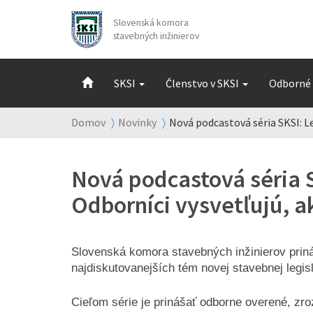
Slovenská komora
stavebných inžinierov
SKSI
Členstvo v SKSI
Odborné 
Domov
Novinky
Nová podcastová séria SKSI: L
Nová podcastová séria S
Odborníci vysvetľujú, 
Slovenská komora stavebných inžinierov priná
najdiskutovanejších tém novej stavebnej legisl
Cieľom série je prinášať odborne overené, zro