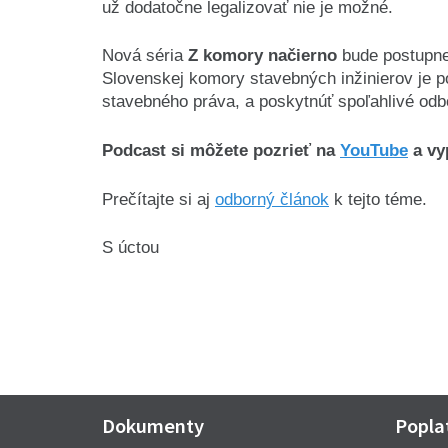
už dodatočne legalizovať nie je možné.
Nová séria
Z komory načierno
bude postupne 
Slovenskej komory stavebných inžinierov je p
stavebného práva, a poskytnúť spoľahlivé odbo
Podcast si môžete pozrieť na
YouTube
a vy
Prečítajte si aj
odborný článok
k tejto téme.
S úctou
Dokumenty
Poplat