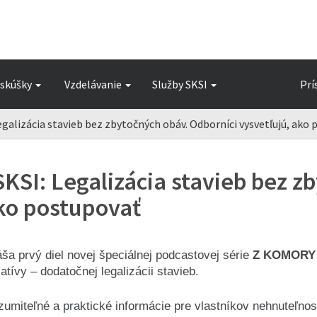
skúšky
Vzdelávanie
Služby SKSI
Prí
egalizácia stavieb bez zbytočných obáv. Odborníci vysvetľujú, ako
KSI: Legalizácia stavieb bez z
ako postupovať
ša prvý diel novej špeciálnej podcastovej série
Z KOMORY
atívy – dodatočnej legalizácii stavieb.
zumiteľné a praktické informácie pre vlastníkov nehnuteľnos