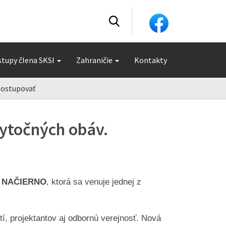
stupy člena SKSI
Zahraničie
Kontakty
 postupovať
bytočných obáv.
 NAČIERNO
, ktorá sa venuje jednej z
tí, projektantov aj odbornú verejnosť. Nová