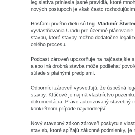
legislatíva priniesla jasné pravidlá, ktoré m
nových postupoch je však často rozhodujúcim
Hosťami prvého dielu sú
Ing. Vladimír Štvrte
vyvlastňovania Úradu pre územné plánovanie 
stavbu, ktoré stavby možno dodatočne legaliz
celého procesu.
Podcast zároveň upozorňuje na najčastejšie si
alebo iná drobná stavba môže podliehať povo
súlade s platnými predpismi.
Odborníci zároveň vysvetľujú, že úspešná le
stavby. Kľúčové je najmä vlastníctvo pozemk
dokumentácia. Práve autorizovaný stavebný inž
konkrétnom prípade najvhodnejší.
Nový stavebný zákon zároveň poskytuje vlastn
stavieb, ktoré spĺňajú zákonné podmienky, j