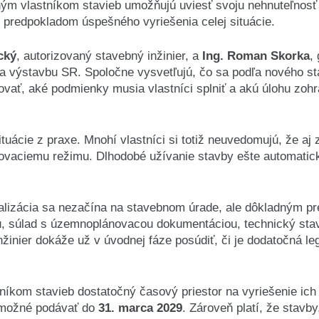
nohým vlastníkom stavieb umožňujú uviesť svoju nehnuteľnos
 predpokladom úspešného vyriešenia celej situácie.
cký
, autorizovaný stavebný inžinier, a
Ing. Roman Skorka
,
a výstavbu SR. Spoločne vysvetľujú, čo sa podľa nového 
ovať, aké podmienky musia vlastníci splniť a akú úlohu zohr
tuácie z praxe. Mnohí vlastníci si totiž neuvedomujú, že aj
ľovaciemu režimu. Dlhodobé užívanie stavby ešte automatic
galizácia sa nezačína na stavebnom úrade, ale dôkladným p
u, súlad s územnoplánovacou dokumentáciou, technický stav
inier dokáže už v úvodnej fáze posúdiť, či je dodatočná leg
íkom stavieb dostatočný časový priestor na vyriešenie ich s
e možné podávať do
31. marca 2029
. Zároveň platí, že stavby